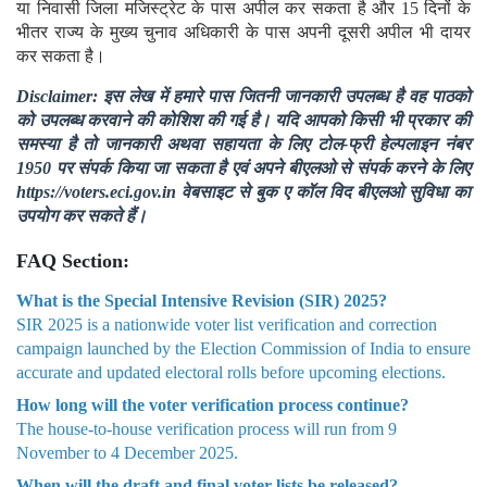
द्वारा तय 12 दस्तावेजों के अलावा यदि किसी के पास अतिरिक्त वैध दस्तावेज
है तो आयोग उसे भी मान्य करेगा। ईआरओ के फैसले के बाद, यानी अंतिम
सूची प्रकाशित होने के बाद भी किसी भी निर्वाचन क्षेत्र का कोई भी मतदाता
या निवासी जिला मजिस्ट्रेट के पास अपील कर सकता है और 15 दिनों के
भीतर राज्य के मुख्य चुनाव अधिकारी के पास अपनी दूसरी अपील भी दायर
कर सकता है।
Disclaimer: इस लेख में हमारे पास जितनी जानकारी उपलब्ध है वह पाठको
को उपलब्ध करवाने की कोशिश की गई है। यदि आपको किसी भी प्रकार की
समस्या है तो जानकारी अथवा सहायता के लिए टोल-फ्री हेल्पलाइन नंबर
1950 पर संपर्क किया जा सकता है एवं अपने बीएलओ से संपर्क करने के लिए
https://voters.eci.gov.in वेबसाइट से बुक ए कॉल विद बीएलओ सुविधा का
उपयोग कर सकते हैं।
FAQ Section:
What is the Special Intensive Revision (SIR) 2025?
SIR 2025 is a nationwide voter list verification and correction
campaign launched by the Election Commission of India to ensure
accurate and updated electoral rolls before upcoming elections.