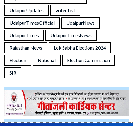
Follow UdaipurTimes on
Facebook
,
Instagram
, and
Google
News
Tags
Rajasthan Assembly Elections 2023
UdaipurUpdates
Voter List
UdaipurTimesOfficial
UdaipurNews
UdaipurTimes
UdaipurTimesNews
Rajasthan News
Lok Sabha Elections 2024
Election
National
Election Commission