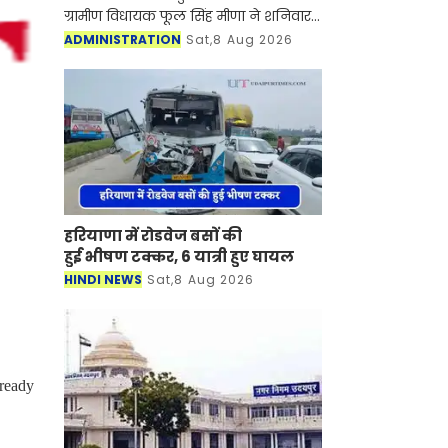
ग्रामीण विधायक फूल सिंह मीणा ने शनिवार
को जिले में वन स्टॉप सेंटर (सखी केंद्र) के
ADMINISTRATION
Sat,8 Aug 2026
भवन निर्माण का शिलान्यास और भूमि पूजन
कि
हरियाणा में रोडवेज बसों की
हुई भीषण टक्कर, 6 यात्री हुए घायल
HINDI NEWS
Sat,8 Aug 2026
lready