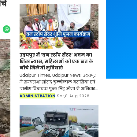
चे
उदयपुर में ‘वन स्टॉप सेंटर’ भवन का
शिलान्यास, महिलाओं को एक छत के
नीचे मिलेंगी सुविधाएं
Udaipur Times, Udaipur News: उदयपुर
में राज्यसभा सांसद चुन्नीलाल गरासिया एवं
ग्रामीण विधायक फूल सिंह मीणा ने शनिवार
को जिले में वन स्टॉप सेंटर (सखी केंद्र) के
ADMINISTRATION
Sat,8 Aug 2026
भवन निर्माण का शिलान्यास और भूमि पूजन
कि