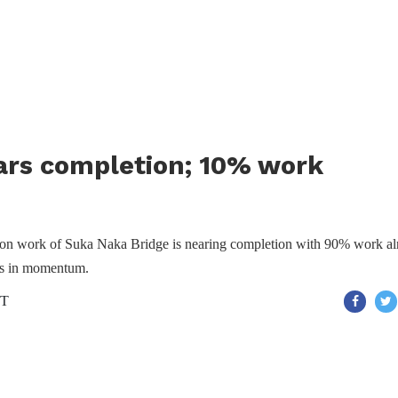
ars completion; 10% work
tion work of Suka Naka Bridge is nearing completion with 90% work al
 is in momentum.
ST