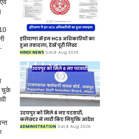
एवं
या।
10
नी
हरियाणा में इन HCS अधिकारियों का
हुआ तबादला, देखें पूरी लिस्ट
-
HINDI NEWS
Sat,8 Aug 2026
य
चुके
ावी
उदयपुर को मिले 8 नए पटवारी,
कलेक्टर ने जारी किए नियुक्ति आदेश
वन्त
ADMINISTRATION
Sat,8 Aug 2026
े