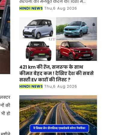
संरचना को मजबूत करने की दिशा में
महत्वपूर्ण उपलब्धि हासिल हुई है। क्षेत्र की 13
HINDI NEWS
Thu,6 Aug 2026
नॉन-पेचेबल एवं मिसिंग लिंक सड़कों (कुल
32.75 क
421 km की रेंज, सनरूफ के साथ
कीमत बेहद कम ! देखिए देश की सबसे
सस्ती EV कारों की लिस्ट ?
HINDI NEWS
Thu,6 Aug 2026
कलक्टर
ीनों की
 भी हो
 मशीने