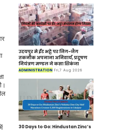
ार
उदयपुर मे ईंट भट्टे पर जिग-जैग
ा
तकनीक अपनाना अनिवार्य, प्रदूषण
नियंत्रण मण्डल ने कसा शिकंजा
ADMINISTRATION
Fri,7 Aug 2026
षा
गी।
तौल
30 Days to Go: Hindustan Zinc’s
ें