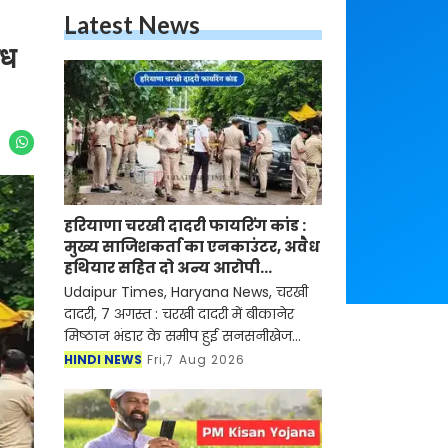
Latest News
ैध
हरियाणा चरखी दादरी फायरिंग कांड :
मुख्य साजिशकर्ता का एनकाउंटर, अवैध
हथियार सहित दो अन्य आरोपी
गिरफ्तार
Udaipur Times, Haryana News, चरखी
दादरी, 7 अगस्त : चरखी दादरी में बीकानेर
मिष्ठान भंडार के समीप हुई सनसनीखेज
फायरिंग मामले में जिला पुलिस ने 24 घंटे
HINDI NEWS
Fri,7 Aug 2026
के भीतर बड़ी सफलता हासिल करते हुए
गोलीकांड के मुख्