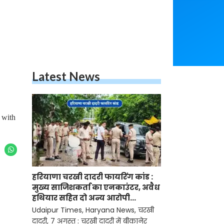
Latest News
 with
हरियाणा चरखी दादरी फायरिंग कांड :
मुख्य साजिशकर्ता का एनकाउंटर, अवैध
हथियार सहित दो अन्य आरोपी
गिरफ्तार
Udaipur Times, Haryana News, चरखी
दादरी, 7 अगस्त : चरखी दादरी में बीकानेर