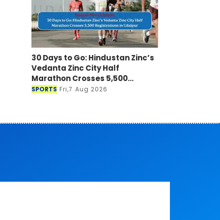
30 Days to Go: Hindustan Zinc’s
Vedanta Zinc City Half
Marathon Crosses 5,500
Registrations in Udaipur
SPORTS
Fri,7 Aug 2026