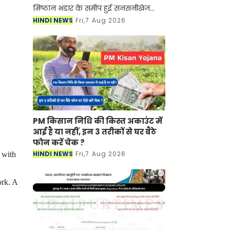
मिष्ठान भंडार के समीप हुई सनसनीखेज
फायरिंग मामले में जिला पुलिस ने 24 घंटे
HINDI NEWS
Fri,7 Aug 2026
के भीतर बड़ी सफलता हासिल करते हुए
गोलीकांड के मुख्
PM किसान निधि की किस्त अकाउंट में
आई है या नहीं, इन 3 तरीकों से घर बैठे
फोन करें चेक ?
HINDI NEWS
Fri,7 Aug 2026
 with
rk. A