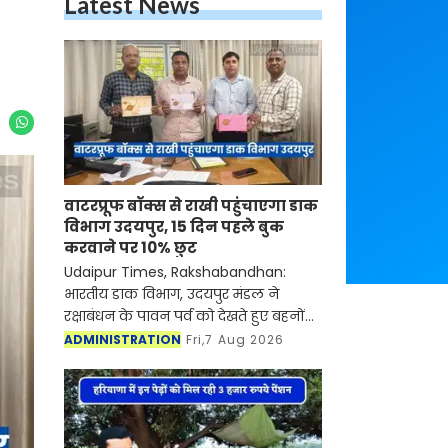
Latest News
वाटरप्रूफ बॉक्स से राखी पहुंचाएगा डाक
विभाग उदयपुर, 15 दिन पहले बुक
करवाने पर 10% छुट
Udaipur Times, Rakshabandhan:
भारतीय डाक विभाग, उदयपुर मंडल ने
रक्षाबंधन के पावन पर्व को देखते हुए बहनों
के स्नेह को समय पर उनके भाइयों तक
ADMINISTRATION
Fri,7 Aug 2026
पहुँचाने के लिए विशेष तैयारिया की हैं। मंडल
के सभी प्रधान डा