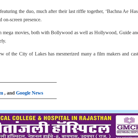
aturing the duo, much after their last riffle together, ‘Bachna Ae Ha
nd on-screen presence.
reen mega movies, both with Bollywood as well as Hollywood, Guide a
ly.
view of the City of Lakes has mesmerized many a film makers and cas
am
, and
Google News