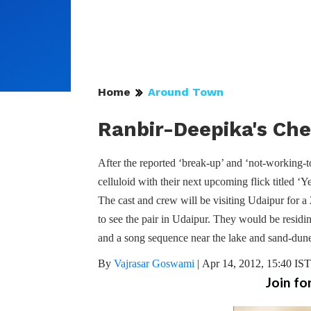
Home
Around Town
Ranbir-Deepika's Chem
After the reported ‘break-up’ and ‘not-working
celluloid with their next upcoming flick titled 
The cast and crew will be visiting Udaipur for a
to see the pair in Udaipur. They would be residi
and a song sequence near the lake and sand-dune
By
Vajrasar Goswami
|
Apr 14, 2012, 15:40 IST
Join fo