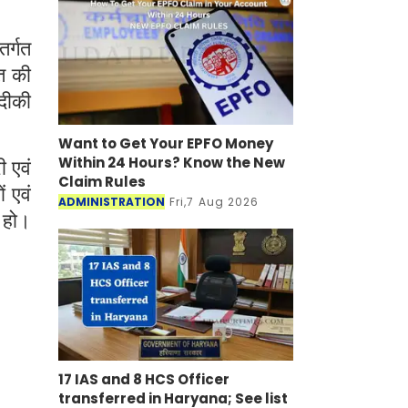
र्गत
त की
दीकी
Want to Get Your EPFO Money
Within 24 Hours? Know the New
ी एवं
Claim Rules
ं एवं
ADMINISTRATION
Fri,7 Aug 2026
 हो।
17 IAS and 8 HCS Officer
transferred in Haryana; See list