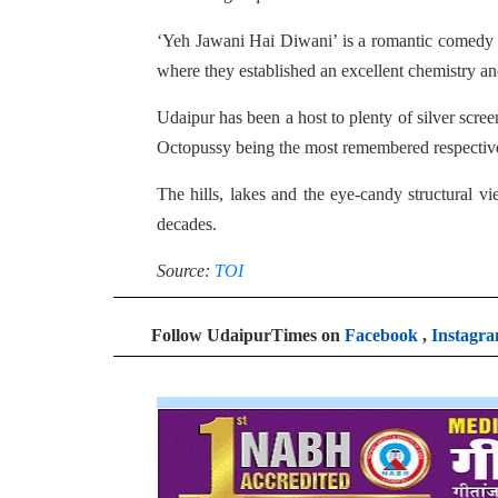
‘Yeh Jawani Hai Diwani’ is a romantic comedy fe
where they established an excellent chemistry a
Udaipur has been a host to plenty of silver sc
Octopussy being the most remembered respective
The hills, lakes and the eye-candy structural 
decades.
Source
:
TOI
Follow UdaipurTimes on
Facebook
,
Instagr