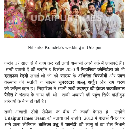
Niharika Konidela's wedding in Udaipur
करीब 17 साल से ये काम कर रही तन्वी अब्बासी अपने वर्क में एक्सपर्ट हैं।
तन्वी बताती है की उन्होंने 9 दिसंबर 2020 में
निहारिका कोनिडेला
को भी
ब्राइडल मेहंदी
लगाई थी जो को
साउथ
के
अभिनेता चिरंजीवी
और
पवन
कल्याण
की भतीजी व
साउथ सुपरस्टार अल्लू अर्जुन
और
राम चरण
की कज़िन बहन है। निहारिका ने अपनी शादी
उदयपुर की होटल
उदयविलास
पैलेस
में चैतन्य के साथ की थी। तन्वी अब्बासी की पहुंच सिर्फ बॉलीवुड
हस्तियों के बीच ही नहीं है।
तन्वी अब्बासी टीवी सेलेब्स के बीच भी काफी फेमस हैं। उन्होंने
UdaipurTimes Team
को बताया की उन्होंने 2012 में
कलर्स चैनल
पर
आने वाला सीरियल
'बालिका वधू'
में
'आनंदी'
की सासु मां का रोल निभाने