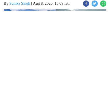
By
Sonika Singh
|
Aug 8, 2026, 15:09 IST
Join for live updates on
WhatsApp
Udaipur Times, Touriest Place :
मानसून के इस
मौसम में अगर आप भी घुमने का प्लान बना रहें है तो ये
खबर आपके लिए बहुत काम की है। आने वाला लॉन्ग
वीकेंड और मानसून का सुहावना मौसम छोटी ट्रिप के
लिए शानदार मौका लेकर आता है। ज्यादा भीड़भाड़ वाले