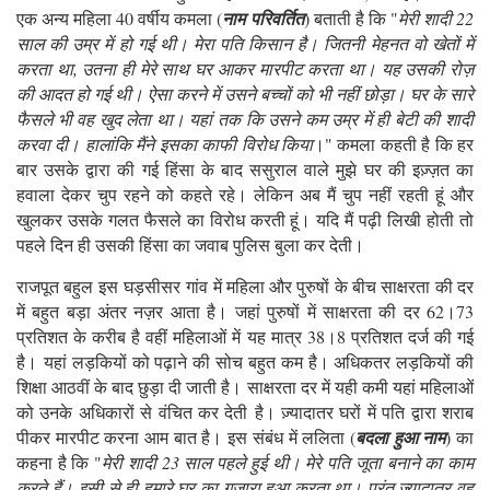
एक अन्य महिला 40 वर्षीय कमला (
नाम परिवर्तित
) बताती है कि "
मेरी शादी 22
साल की उम्र में हो गई थी। मेरा पति किसान है। जितनी मेहनत वो खेतों में
करता था, उतना ही मेरे साथ घर आकर मारपीट करता था। यह उसकी रोज़
की आदत हो गई थी। ऐसा करने में उसने बच्चों को भी नहीं छोड़ा। घर के सारे
फैसले भी वह खुद लेता था। यहां तक कि उसने कम उम्र में ही बेटी की शादी
करवा दी। हालांकि मैंने इसका काफी विरोध किया
।" कमला कहती है कि हर
बार उसके द्वारा की गई हिंसा के बाद ससुराल वाले मुझे घर की इज़्ज़त का
हवाला देकर चुप रहने को कहते रहे। लेकिन अब मैं चुप नहीं रहती हूं और
खुलकर उसके गलत फैसले का विरोध करती हूं। यदि मैं पढ़ी लिखी होती तो
पहले दिन ही उसकी हिंसा का जवाब पुलिस बुला कर देती।
राजपूत बहुल इस घड़सीसर गांव में महिला और पुरुषों के बीच साक्षरता की दर
में बहुत बड़ा अंतर नज़र आता है। जहां पुरुषों में साक्षरता की दर 62।73
प्रतिशत के करीब है वहीं महिलाओं में यह मात्र 38।8 प्रतिशत दर्ज की गई
है। यहां लड़कियों को पढ़ाने की सोच बहुत कम है। अधिकतर लड़कियों की
शिक्षा आठवीं के बाद छुड़ा दी जाती है। साक्षरता दर में यही कमी यहां महिलाओं
को उनके अधिकारों से वंचित कर देती है। ज़्यादातर घरों में पति द्वारा शराब
पीकर मारपीट करना आम बात है। इस संबंध में ललिता (
बदला हुआ नाम
) का
कहना है कि "
मेरी शादी 23 साल पहले हुई थी। मेरे पति जूता बनाने का काम
करते हैं। इसी से ही हमारे घर का गुज़ारा हुआ करता था। परंतु ज़्यादातर वह