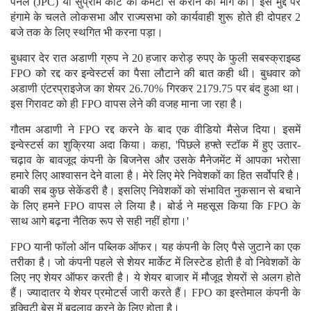
पैनल (JPC) या सुप्रीम कोर्ट की कमेटी से कराने की मांग की। इस मुद्दे पर
हंगामे के चलते लोकसभा और राज्यसभा को कार्यवाही शुरू होते ही दोपहर 2
बजे तक के लिए स्थगित भी करना पड़ा।
बुधवार देर रात अडाणी ग्रुप ने 20 हजार करोड़ रुपए के फुली सबस्क्राइब्ड
FPO को रद्द कर इन्वेस्टर्स का पैसा लौटाने की बात कही थी। बुधवार को
अडाणी एंटरप्राइजेज का शेयर 26.70% गिरकर 2179.75 पर बंद हुआ था।
इस गिरावट को ही FPO वापस लेने की वजह माना जा रहा है।
गौतम अडाणी ने FPO रद्द करने के बाद एक वीडियो मैसेज दिया। इसमें
इन्वेस्टर्स का शुक्रिया अदा किया। कहा, 'पिछले हफ्ते स्टॉक में हुए उतार-
चढ़ाव के बावजूद कंपनी के बिजनेस और उसके मैनेजमेंट में आपका भरोसा
हमारे लिए आश्वासन देने वाला है। मेरे लिए मेरे निवेशकों का हित सर्वोपरि है।
बाकी सब कुछ सेकेंडरी है। इसलिए निवेशकों को संभावित नुकसान से बचाने
के लिए हमने FPO वापस ले लिया है। बोर्ड ने महसूस किया कि FPO के
साथ आगे बढ़ना नैतिक रूप से सही नहीं होगा।'
FPO यानी फॉलो ऑन पब्लिक ऑफर। यह कंपनी के लिए पैसे जुटाने का एक
तरीका है। जो कंपनी पहले से शेयर मार्केट में लिस्टेड होती है वो निवेशकों के
लिए नए शेयर ऑफर करती है। ये शेयर बाजार में मौजूद शेयरों से अलग होते
हैं। ज्यादातर ये शेयर प्रमोटर्स जारी करते हैं। FPO का इस्तेमाल कंपनी के
इक्विटी बेस में बदलाव करने के लिए होता है।