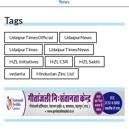
News
Tags
UdaipurTimesOfficial
UdaipurNews
UdaipurTimes
UdaipurTimesNews
HZL Initiatives
HZL CSR
HZL Sakhi
vedanta
Hindustan Zinc Ltd