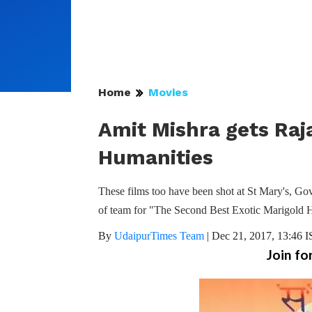
Home
Movies
Amit Mishra gets Raj
Humanities
These films too have been shot at St Mary's, Go
of team for "The Second Best Exotic Marigold H
By
UdaipurTimes Team
|
Dec 21, 2017, 13:46 
Join fo