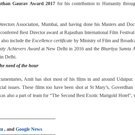
sthan Gaurav Award 2017
for his contribution to Humanity throu
irectors Association, Mumbai, and having done his Masters and Doct
 conferred Best Director award at Rajasthan International Film Festiva
s also include the
Excellence certificate
by Ministry of Film and Broadc
ty Achievers Award
at New Delhi in 2016 and the
Bhartiya Samta 
in Delhi.
the need of the hour
mentaries, Amit has shot most of his films in and around Udaipur. 
ocial issues. These films too have been shot at St Mary’s, Goverdhan 
as also a part of team for “The Second Best Exotic Marigold Hotel”,
am
, and
Google News