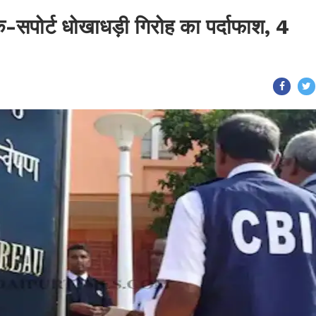
क-सपोर्ट धोखाधड़ी गिरोह का पर्दाफाश, 4