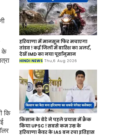
नी
हरियाणा में मानसून फिर मचाएगा
तांडव ! कई जिलों में बारिश का अलर्ट,
 के
देखें IMD का नया पूर्वानुमान
ात्रा
HINDI NEWS
Thu,6 Aug 2026
थी कि
किसान के बेटे ने पहले प्रयास में क्रैक
गई
किया UPSC ! सबसे कम उम्र के
डॉलर
हरियाणा कैडर के IAS बन रचा इतिहास