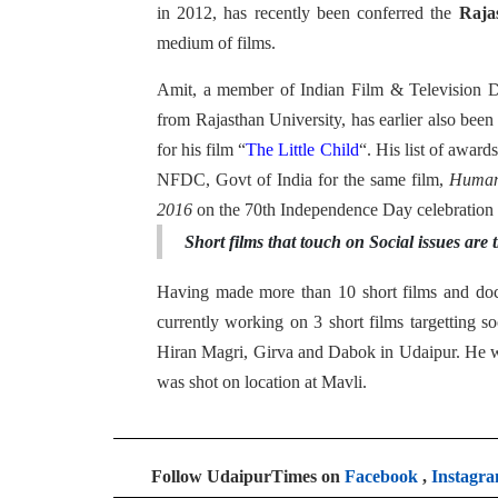
in 2012, has recently been conferred the
Raja
medium of films.
Amit, a member of Indian Film & Television D
from Rajasthan University, has earlier also been
for his film “
The Little Child
“. His list of award
NFDC, Govt of India for the same film,
Humani
2016
on the 70th Independence Day celebration 
Short films that touch on Social issues are 
Having made more than 10 short films and docu
currently working on 3 short films targetting s
Hiran Magri, Girva and Dabok in Udaipur. He w
was shot on location at Mavli.
Follow UdaipurTimes on
Facebook
,
Instagr