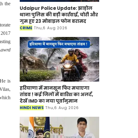
gh the
Udaipur Police Update: झाड़ोल
थाना पुलिस की बड़ी कार्रवाई, चोरी और
गुम हुए 23 मोबाइल फोन बरामद
orate
CRIME
Thu,6 Aug 2026
l 2017
asting
Aawrd
He is
हरियाणा में मानसून फिर मचाएगा
Vilas,
तांडव ! कई जिलों में बारिश का अलर्ट,
 which
देखें IMD का नया पूर्वानुमान
HINDI NEWS
Thu,6 Aug 2026