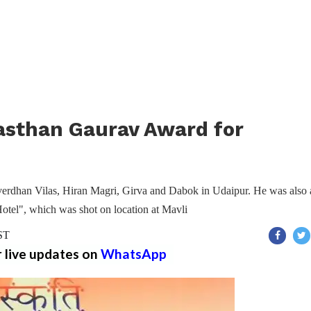
asthan Gaurav Award for
verdhan Vilas, Hiran Magri, Girva and Dabok in Udaipur. He was also 
otel", which was shot on location at Mavli
IST
r live updates on
WhatsApp