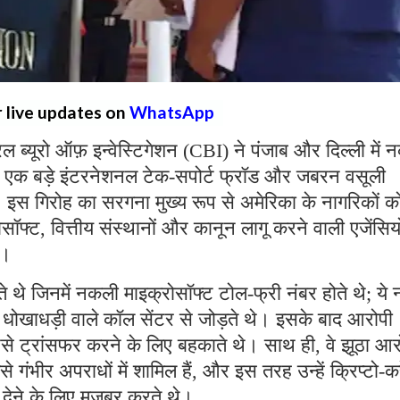
r live updates on
WhatsApp
्रल ब्यूरो ऑफ़ इन्वेस्टिगेशन (CBI) ने पंजाब और दिल्ली में
 एक बड़े इंटरनेशनल टेक-सपोर्ट फ्रॉड और जबरन वसूली
ै। इस गिरोह का सरगना मुख्य रूप से अमेरिका के नागरिकों क
्ट, वित्तीय संस्थानों और कानून लागू करने वाली एजेंसियो
थे।
ते थे जिनमें नकली माइक्रोसॉफ्ट टोल-फ्री नंबर होते थे; ये 
रहे धोखाधड़ी वाले कॉल सेंटर से जोड़ते थे। इसके बाद आरोपी
पैसे ट्रांसफर करने के लिए बहकाते थे। साथ ही, वे झूठा आ
ैसे गंभीर अपराधों में शामिल हैं, और इस तरह उन्हें क्रिप्टो-कर
ी देने के लिए मजबूर करते थे।