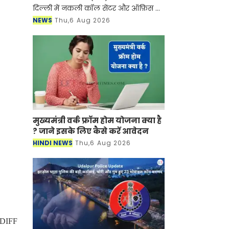
दिल्ली में नकली कॉल सेंटर और ऑफ़िस के
ज़रिए चल रहे एक बड़े इंटरनेशनल टेक-
NEWS
Thu,6 Aug 2026
सपोर्ट फ्रॉड और जबरन वसूली (extortion)
रैकेट का
मुख्यमंत्री वर्क फ्रॉम होम योजना क्या है
? जाने इसके लिए कैसे करें आवेदन
HINDI NEWS
Thu,6 Aug 2026
 UDIFF