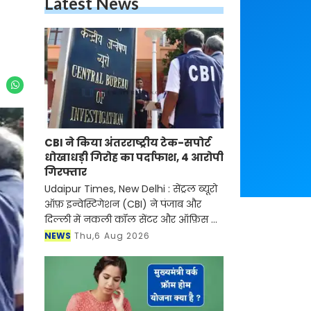
Latest News
CBI ने किया अंतरराष्ट्रीय टेक-सपोर्ट
धोखाधड़ी गिरोह का पर्दाफाश, 4 आरोपी
गिरफ्तार
Udaipur Times, New Delhi : सेंट्रल ब्यूरो
ऑफ़ इन्वेस्टिगेशन (CBI) ने पंजाब और
दिल्ली में नकली कॉल सेंटर और ऑफ़िस के
ज़रिए चल रहे एक बड़े इंटरनेशनल टेक-
NEWS
Thu,6 Aug 2026
सपोर्ट फ्रॉड और जबरन वसूली (extortion)
रैकेट का