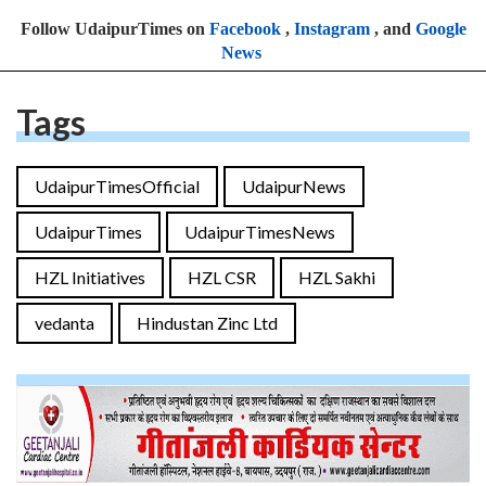
Follow UdaipurTimes on
Facebook
,
Instagram
, and
Google
News
Tags
UdaipurTimesOfficial
UdaipurNews
UdaipurTimes
UdaipurTimesNews
HZL Initiatives
HZL CSR
HZL Sakhi
vedanta
Hindustan Zinc Ltd