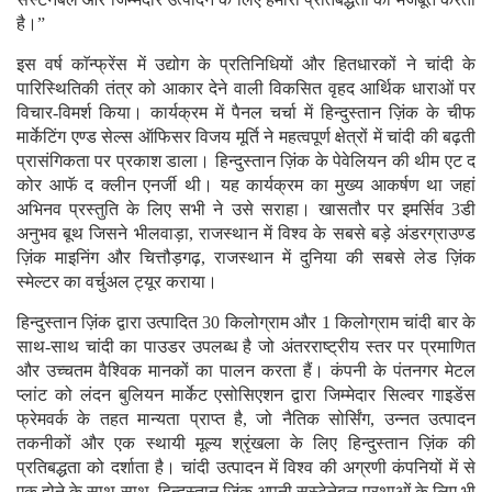
है।”
इस वर्ष काॅन्फ्रेंस में उद्योग के प्रतिनिधियों और हितधारकों ने चांदी के
पारिस्थितिकी तंत्र को आकार देने वाली विकसित वृहद आर्थिक धाराओं पर
विचार-विमर्श किया। कार्यक्रम में पैनल चर्चा में हिन्दुस्तान ज़िंक के चीफ
मार्केटिंग एण्ड सेल्स ऑफिसर विजय मूर्ति ने महत्वपूर्ण क्षेत्रों में चांदी की बढ़ती
प्रासंगिकता पर प्रकाश डाला। हिन्दुस्तान ज़िंक के पेवेलियन की थीम एट द
कोर आफॅ द क्लीन एनर्जी थी। यह कार्यक्रम का मुख्य आकर्षण था जहां
अभिनव प्रस्तुति के लिए सभी ने उसे सराहा। खासतौर पर इमर्सिव 3डी
अनुभव बूथ जिसने भीलवाड़ा, राजस्थान में विश्व के सबसे बड़े अंडरग्राउण्ड
ज़िंक माइनिंग और चित्तौड़गढ़, राजस्थान में दुनिया की सबसे लेड ज़िंक
स्मेल्टर का वर्चुअल ट्यूर कराया।
हिन्दुस्तान ज़िंक द्वारा उत्पादित 30 किलोग्राम और 1 किलोग्राम चांदी बार के
साथ-साथ चांदी का पाउडर उपलब्ध है जो अंतरराष्ट्रीय स्तर पर प्रमाणित
और उच्चतम वैश्विक मानकों का पालन करता हैं। कंपनी के पंतनगर मेटल
प्लांट को लंदन बुलियन मार्केट एसोसिएशन द्वारा जिम्मेदार सिल्वर गाइडेंस
फ्रेमवर्क के तहत मान्यता प्राप्त है, जो नैतिक सोर्सिंग, उन्नत उत्पादन
तकनीकों और एक स्थायी मूल्य श्रृंखला के लिए हिन्दुस्तान ज़िंक की
प्रतिबद्धता को दर्शाता है। चांदी उत्पादन में विश्व की अग्रणी कंपनियों में से
एक होने के साथ-साथ, हिन्दुस्तान ज़िंक अपनी सस्टेनेबल प्रथाओं के लिए भी