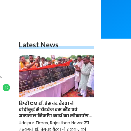
Latest News
y.
डिप्टी CM डॉ. प्रेमचंद बैरवा ने
बांदीकुई मे रोडवेज बस स्टैंड एवं
अस्पताल निर्माण कार्य का लोकार्पण-
शिलान्यास किया
Udaipur Times, Rajasthan News: उप
मुख्यमंत्री डॉ. प्रेमचंद बैरवा ने शुक्रवार को