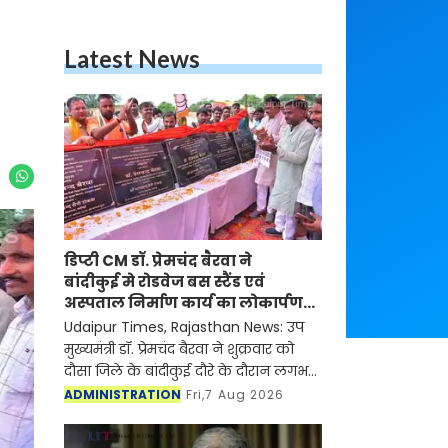
Latest News
डिप्टी CM डॉ. प्रेमचंद बैरवा ने
बांदीकुई मे रोडवेज बस स्टैंड एवं
अस्पताल निर्माण कार्य का लोकार्पण-
शिलान्यास किया
Udaipur Times, Rajasthan News: उप
मुख्यमंत्री डॉ. प्रेमचंद बैरवा ने शुक्रवार को
दौसा जिले के बांदीकुई दौरे के दौरान लगभग
5 करोड़ 64 लाख रुपये की लागत के
ADMINISTRATION
Fri,7 Aug 2026
विभिन्न विकास कार्यों का शिलान्यास एवं
लोकार्प