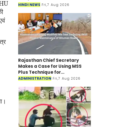
BPHU
HINDI NEWS
Fri,7 Aug 2026
की
एवं
त्र
Rajasthan Chief Secretary
Makes a Case for Using MSS
Plus Technique for
Maintenance of Bitumen Roads
ADMINISTRATION
Fri,7 Aug 2026
या।