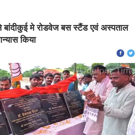
े बांदीकुई मे रोडवेज बस स्टैंड एवं अस्पताल
लान्यास किया