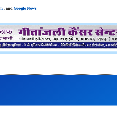
am
, and
Google News