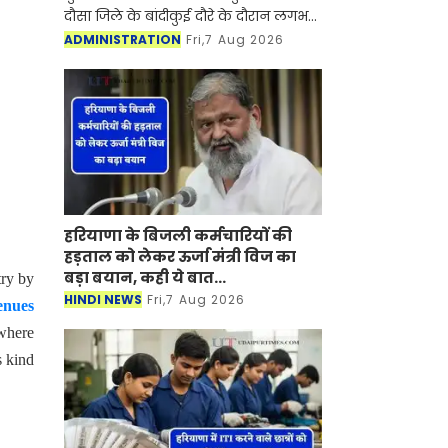
दौसा जिले के बांदीकुई दौरे के दौरान लगभग
5 करोड़ 64 लाख रुपये की लागत के
ADMINISTRATION
Fri,7 Aug 2026
विभिन्न विकास कार्यों का शिलान्यास एवं
लोकार्प
हरियाणा के बिजली कर्मचारियों की
हड़ताल को लेकर ऊर्जा मंत्री विज का
बड़ा बयान, कही ये बात...
try by
HINDI NEWS
Fri,7 Aug 2026
enues
 where
s kind