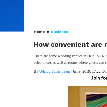
Home
Business
How convenient are r
There are some wedding venues in Delhi NCR that
celebrations as well as rooms where guests can st
By
UdaipurTimes Team
|
Jan 9, 2019, 17:22 IS
Join fo