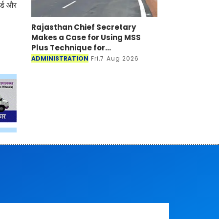
र्ड और
Rajasthan Chief Secretary
Makes a Case for Using MSS
Plus Technique for
Maintenance of Bitumen Roads
ADMINISTRATION
Fri,7 Aug 2026