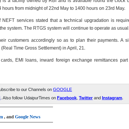
is a facility owned by RBI and is available round the clock o
r 14 hours from midnight of 22nd May to 1400 hours on 23rd May.
f NEFT services stated that a technical upgradation is requir
the system. The RTGS system will continue to operate as usual
eir customers accordingly so as to plan their payments. A si
Real Time Gross Settlement) in April, 21.
cards, EMI loans, inward foreign exchange remittances part
subscribe to our Channels on
GOOGLE
M
. Also follow UdaipurTimes on
Facebook
,
Twitter
and
Instagram
.
am
, and
Google News