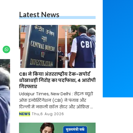
Latest News
CBI ने किया अंतरराष्ट्रीय टेक-सपोर्ट
धोखाधड़ी गिरोह का पर्दाफाश, 4 आरोपी
गिरफ्तार
Udaipur Times, New Delhi : सेंट्रल ब्यूरो
ऑफ़ इन्वेस्टिगेशन (CBI) ने पंजाब और
दिल्ली में नकली कॉल सेंटर और ऑफ़िस के
ज़रिए चल रहे एक बड़े इंटरनेशनल टेक-
NEWS
Thu,6 Aug 2026
सपोर्ट फ्रॉड और जबरन वसूली (extortion)
रैकेट का