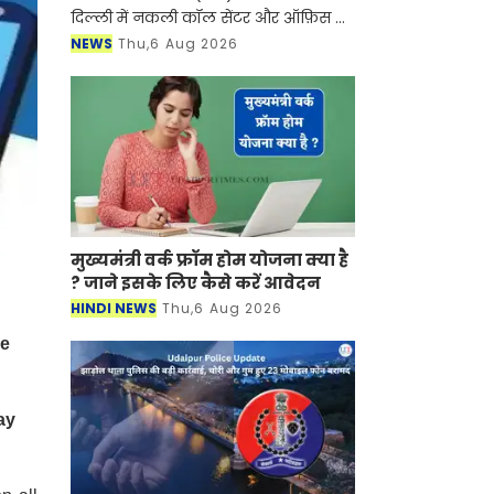
दिल्ली में नकली कॉल सेंटर और ऑफ़िस के
ज़रिए चल रहे एक बड़े इंटरनेशनल टेक-
NEWS
Thu,6 Aug 2026
सपोर्ट फ्रॉड और जबरन वसूली (extortion)
रैकेट का
मुख्यमंत्री वर्क फ्रॉम होम योजना क्या है
? जाने इसके लिए कैसे करें आवेदन
HINDI NEWS
Thu,6 Aug 2026
le
ay