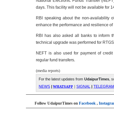
National Electronic Funds Transfer (NEFT) 
days. This facility will not be available fo
RBI speaking about the non-availability o
enhance the performance and resilience of 
RBI has also asked all banks to inform th
technical upgrade was performed for RTGS (
NEFT is also used for payment of credit 
regular fund transfers.
(media reports)
For the latest updates from
UdaipurTimes
, 
WHATSAPP
|
NEWS
|
SIGNAL
|
TELEGRA
Follow UdaipurTimes on
Facebook
,
Instagr