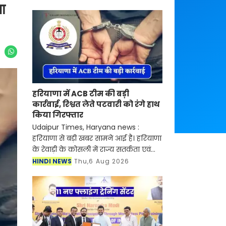
या
हरियाणा में ACB टीम की बड़ी
कार्रवाई, रिश्वत लेते पटवारी को रंगे हाथ
किया गिरफ्तार
Udaipur Times, Haryana news :
हरियाणा से बड़ी खबर सामने आई है। हरियाणा
के रेवाड़ी के कोसली में राज्य सतर्कता एवं
भ्रष्टाचार निरोधक ब्यूरो (SV&ACB) ने बड़ी
HINDI NEWS
Thu,6 Aug 2026
कार्रवाई करते हुए पटवारी को 4000 हजार
रुपए की र