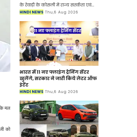
के रेवाड़ी के कोसली में राज्य सतर्कता एवं
भ्रष्टाचार निरोधक ब्यूरो (SV&ACB) ने बड़ी
HINDI NEWS
Thu,6 Aug 2026
कार्रवाई करते हुए पटवारी को 4000 हजार
रुपए की र
भारत में 11 नए फ्लाइंग ट्रेनिंग सेंटर
खुलेंगे, सरकार ने जारी किये लेटर ऑफ
इंटेंट
HINDI NEWS
Thu,6 Aug 2026
 कि मल
ॉजी को