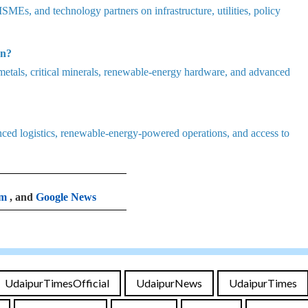
SMEs, and technology partners on infrastructure, utilities, policy
an?
r metals, critical minerals, renewable-energy hardware, and advanced
ced logistics, renewable-energy-powered operations, and access to
am
, and
Google News
UdaipurTimesOfficial
UdaipurNews
UdaipurTimes