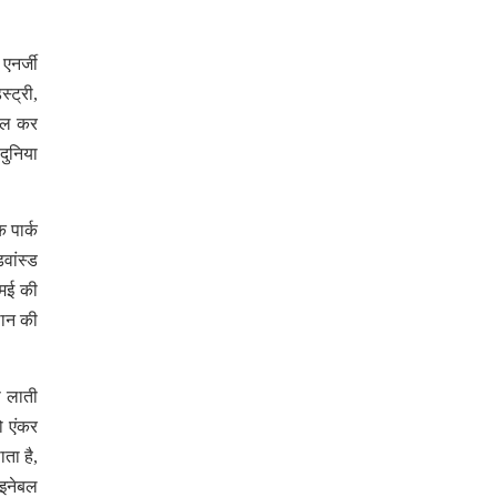
एनर्जी
्ट्री,
केल कर
दुनिया
 पार्क
वांस्ड
एमई की
थान की
प लाती
ो एंकर
ता है,
 इनेबल