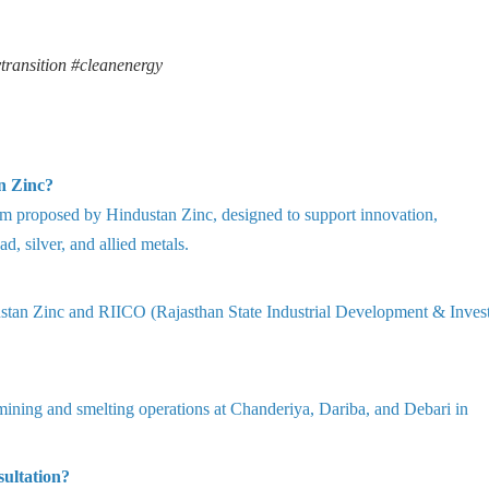
transition #cleanenergy
n Zinc?
tem proposed by Hindustan Zinc, designed to support innovation,
d, silver, and allied metals.
dustan Zinc and RIICO (Rajasthan State Industrial Development & Inve
mining and smelting operations at Chanderiya, Dariba, and Debari in
sultation?