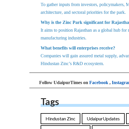
To gather inputs from investors, policymakers, M
architecture, and sectoral priorities for the park.
Why is the Zinc Park significant for Rajasth
It aims to position Rajasthan as a global hub fo
manufacturing industries.
What benefits will enterprises receive?
Companies will gain assured metal supply, advan
Hindustan Zinc’s R&D ecosystem.
Follow UdaipurTimes on
Facebook
,
Instagr
Tags
Hindustan Zinc
UdaipurUpdates