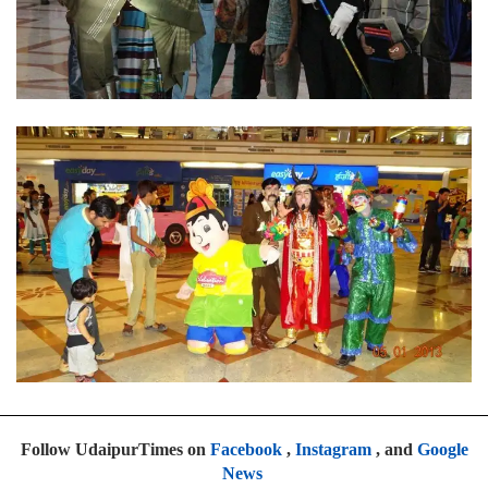
Follow UdaipurTimes on
Facebook
,
Instagram
, and
Google
News