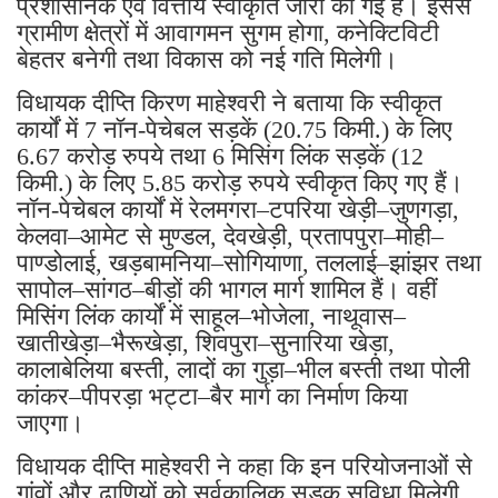
प्रशासनिक एवं वित्तीय स्वीकृति जारी की गई है। इससे
ग्रामीण क्षेत्रों में आवागमन सुगम होगा, कनेक्टिविटी
बेहतर बनेगी तथा विकास को नई गति मिलेगी।
विधायक दीप्ति किरण माहेश्वरी ने बताया कि स्वीकृत
कार्यों में 7 नॉन-पेचेबल सड़कें (20.75 किमी.) के लिए
6.67 करोड़ रुपये तथा 6 मिसिंग लिंक सड़कें (12
किमी.) के लिए 5.85 करोड़ रुपये स्वीकृत किए गए हैं।
नॉन-पेचेबल कार्यों में रेलमगरा–टपरिया खेड़ी–जुणगड़ा,
केलवा–आमेट से मुण्डल, देवखेड़ी, प्रतापपुरा–मोही–
पाण्डोलाई, खड़बामनिया–सोगियाणा, तललाई–झांझर तथा
सापोल–सांगठ–बीड़ों की भागल मार्ग शामिल हैं। वहीं
मिसिंग लिंक कार्यों में साहूल–भोजेला, नाथूवास–
खातीखेड़ा–भैरूखेड़ा, शिवपुरा–सुनारिया खेड़ा,
कालाबेलिया बस्ती, लादों का गुड़ा–भील बस्ती तथा पोली
कांकर–पीपरड़ा भट्टा–बैर मार्ग का निर्माण किया
जाएगा।
विधायक दीप्ति माहेश्वरी ने कहा कि इन परियोजनाओं से
गांवों और ढाणियों को सर्वकालिक सड़क सुविधा मिलेगी,