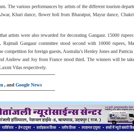
ram. The various performances by artists of the different tourism depar
war, Khari dance, flower holi from Bharatpur, Mayur dance, Chakri
that artists were also rewarded for decorating Gangaur. 15000 rupee
e, Rajmali Gangaur committee stood second with 10000 rupees, Ma
 competition for foreign guests, Australia’s Henley Jones and Patricia
d Andrew and Joy from France stood third. The winners will be tak
Laxmi Vilas respectively.
am
, and
Google News