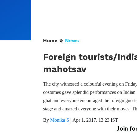
Home
News
Foreign tourists/Ind
mahotsav
The city witnessed a colourful evening on Frida
costumes gave splendid performances on Indian fo
ghat and everyone encouraged the foreign guests 
stage and amazed everyone with their moves. Th
By
Monika S
|
Apr 1, 2017, 13:23 IST
Join fo