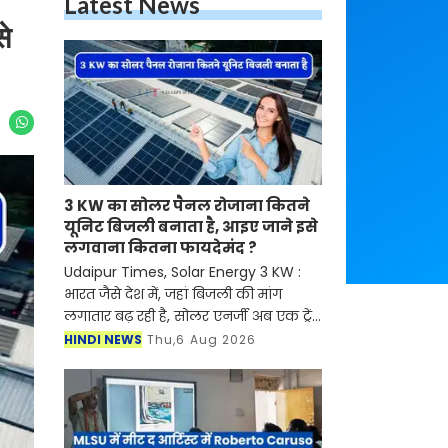
Latest News
े
3 KW का सोलर पैनल रोजाना कितने
यूनिट बिजली बनाता है, आइए जाने इसे
लगवाना कितना फायदेमंद ?
Udaipur Times, Solar Energy 3 KW :
भारत जैसे देश में, जहां बिजली की मांग
लगातार बढ़ रही है, सोलर एनर्जी अब एक ट्रेंड
नहीं बल्कि बिजली बिल कम करने और
HINDI NEWS
Thu,6 Aug 2026
पर्यावरण को बचाने का एक व्यावहारिक और
भरोसेमंद विक