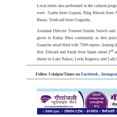
Local artists also performed in the cultural prog
were Garba from Gujarat, Ring Bhavai from Al
Baran, Terah-tali from Gogunda.
Assistant Director Tourism Sumita Saroch said 
given to Kahar Bhoi community as first priz
Gaancha stood third with 7500 rupees. Among the
nd
first, Edward and Sarah from Spain stood 2
an
dinner to Lake Palace, Leela Regency and Lalit 
Follow UdaipurTimes on
Facebook
,
Instagr