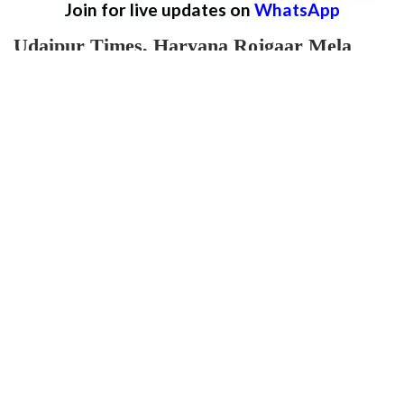
Join for live updates on
WhatsApp
Udaipur Times, Haryana Rojgaar Mela
News :
हरियाणा में युवाओं के लिए बड़ी खुशखबरी आई
है, जो भी युवा बेरोजगार है और नौकरी करने के इच्छुक
है उनके लिए आ बड़ी ही महत्वपूर्ण जानकारी लेकर आए
है। प्रदेश के रेवाड़ी जिले में कल 10 अगस्त को रोजगार
मेला लगने जा रहा है। जिले की राजकीय आईटीआई,
बेरली कलां में यह मेला आयोजित होने वाला है तो जो भी
युवा नौकरी करने का इच्छुक है वो यहां पहुँच रोजगार मेले
में शामिल हो सकता है।
बेरली कलां या रेवाड़ी क्षेत्र के अन्य आईटीआई संस्थानों
में समय-समय पर जिला रोजगार कार्यालय और कौशल
विकास विभाग के निर्देश पर कैंपस प्लेसमेंट व रोजगार
मेलों का आयोजन किया जाता है, जिसमें स्थानीय व
आसपास के औद्योगिक क्षेत्रों (गुरुग्राम, मानेसर, बावल,
धारूहेड़ा आदि) की कंपनियां भाग लेती हैं। इस बार
राजकीय ITI, बेरली कलां, रेवाड़ी में 20 से ज्यादा