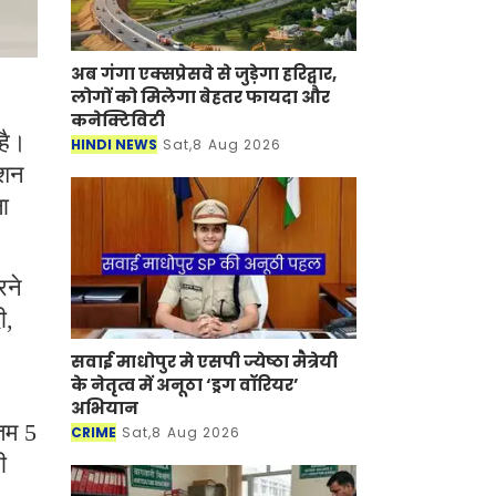
अब गंगा एक्सप्रेसवे से जुड़ेगा हरिद्वार,
लोगों को मिलेगा बेहतर फायदा और
कनेक्टिविटी
है।
HINDI NEWS
Sat,8 Aug 2026
ेशन
ा
रने
ी,
सवाई माधोपुर मे एसपी ज्येष्ठा मैत्रेयी
के नेतृत्व में अनूठा ‘ड्रग वॉरियर’
अभियान
नतम 5
CRIME
Sat,8 Aug 2026
ी