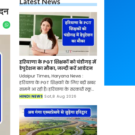
Latest News
ेदन
हरियाणा के PGT शिक्षकों को चंडीगढ़ में
डेपुटेशन का मौका, जल्दी करें आवेदन
Udaipur Times, Haryana News :
हरियाणा के PGT शिक्षकों के लिए बड़ी खबर
सामने आ रही है। हरियाणा के सरकारी स्कूलों
में कार्यरत पीजीटी (लेक्चरर) शिक्षकों के
HINDI NEWS
Sat,8 Aug 2026
लिए चंडीगढ़ शिक्षा विभाग में डेपुटेशन पर
जाने क