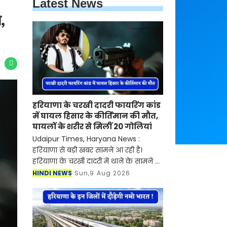
Latest News
,
हरियाणा के चरखी दादरी फायरिंग कांड
में घायल हिसार के कीर्तिमान की मौत,
घायलों के शरीर से मिलीं 20 गोलियां
Udaipur Times, Haryana News :
हरियाणा से बड़ी खबर सामने आ रही है।
हरियाणा के चरखी दादरी में थाने के सामने हुई
30 राउंड फायरिंग कांड में घायल हुए हिसार
HINDI NEWS
Sun,9 Aug 2026
के कीर्तिमान ने गुरुग्राम के एक निजी
अस्पताल में