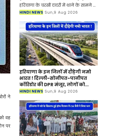
हरियाणा के चरखी दादरी में थाने के सामने हुई
30 राउंड फायरिंग कांड में घायल हुए हिसार
HINDI NEWS
Sun,9 Aug 2026
के कीर्तिमान ने गुरुग्राम के एक निजी
अस्पताल में
हरियाणा के इन जिलों में दौड़ेगी नमो
भारत ! दिल्ली-सोनीपत-पानीपत
कॉरिडोर की DPR मंजूर, लोगों को
मिलेगा बड़ा फायदा
HINDI NEWS
Sun,9 Aug 2026
रों ने
 को वह
फोन पर