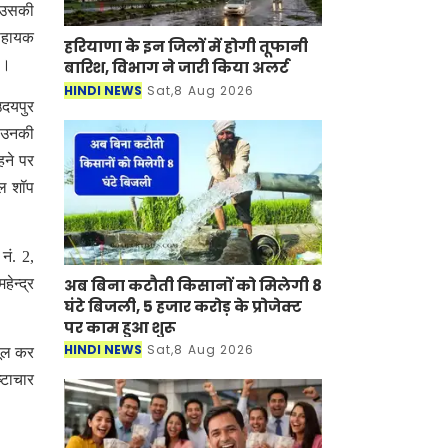
ि उसकी
 सहायक
हरियाणा के इन जिलों में होगी तूफानी
है।
बारिश, विभाग ने जारी किया अलर्ट
HINDI NEWS
Sat,8 Aug 2026
उदयपुर
ं उनकी
हने पर
कल शॉप
नं. 2,
ेन्द्र
अब बिना कटौती किसानों को मिलेगी 8
घंटे बिजली, 5 हजार करोड़ के प्रोजेक्ट
पर काम हुआ शुरू
HINDI NEWS
Sat,8 Aug 2026
सूल कर
्टाचार