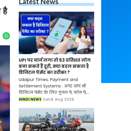
Latest News
 है
UPI पर चार्ज लगा तो 53 प्रतिशत लोग
बना सकते हैं दूरी, क्या बदल सकता है
डिजिटल पेमेंट का तरीका ?
Udaipur Times, Payment and
Settlement Systems : अगर आप भी
डिजिटल पेमेंट के लिए गूगल पे, फोन पे,
पेटीएम का इस्तेमाल करते हैं तो यह खबर
HINDI NEWS
Sat,8 Aug 2026
आपके लिए बहुत ही खास है। यदि केंद्र
सरकार पेमेंट एंड सेटलमेंट सिस