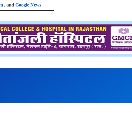
am
, and
Google News