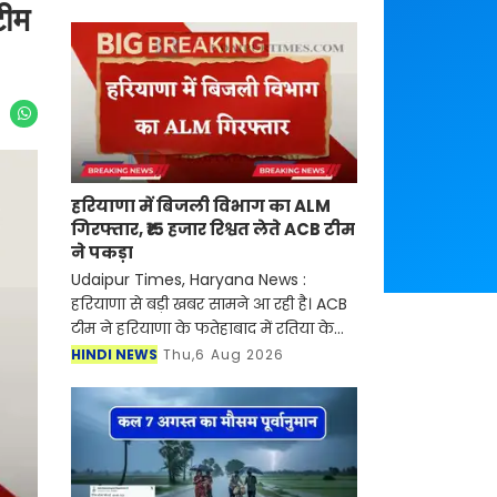
टीम
हरियाणा में बिजली विभाग का ALM
गिरफ्तार, ₹15 हजार रिश्वत लेते ACB टीम
ने पकड़ा
Udaipur Times, Haryana News :
हरियाणा से बड़ी खबर सामने आ रही है। ACB
टीम ने हरियाणा के फतेहाबाद में रतिया के
गांव रत्ताखेड़ा में तैनात बिजली निगम के
HINDI NEWS
Thu,6 Aug 2026
सहायक लाइनमैन (ALM) सतपाल को 15
हजार रुपए की रिश्व