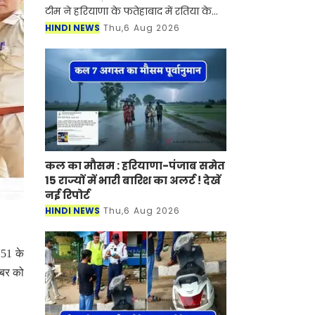
टीम ने हरियाणा के फतेहाबाद में रतिया के
गांव रत्ताखेड़ा में तैनात बिजली निगम के
HINDI NEWS
Thu,6 Aug 2026
सहायक लाइनमैन (ALM) सतपाल को 15
हजार रुपए की रिश्व
कल का मौसम : हरियाणा-पंजाब समेत
15 राज्यों में भारी बारिश का अलर्ट ! देखें
नई रिपोर्ट
HINDI NEWS
Thu,6 Aug 2026
151 के
्बर को