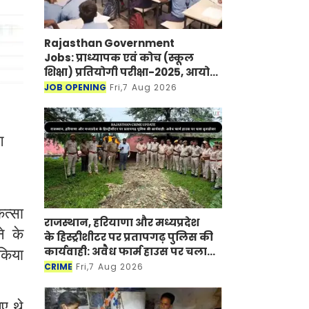
Rajasthan Government
Jobs: प्राध्यापक एवं कोच (स्कूल
शिक्षा) प्रतियोगी परीक्षा-2025, आयोग
ने जारी की हिंदी विषय की विचारित
JOB OPENING
Fri,7 Aug 2026
सूची
ग
ित्सा
राजस्थान, हरियाणा और मध्यप्रदेश
े के
के हिस्ट्रीशीटर पर प्रतापगढ़ पुलिस की
कार्यवाही: अवैध फार्म हाउस पर चला
 किया
बुलडोजर
CRIME
Fri,7 Aug 2026
ए थे