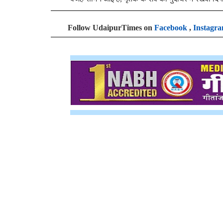
Follow UdaipurTimes on
Facebook
,
Instagr