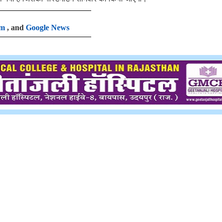
am
, and
Google News