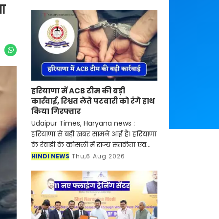
या
हरियाणा में ACB टीम की बड़ी
कार्रवाई, रिश्वत लेते पटवारी को रंगे हाथ
किया गिरफ्तार
Udaipur Times, Haryana news :
हरियाणा से बड़ी खबर सामने आई है। हरियाणा
के रेवाड़ी के कोसली में राज्य सतर्कता एवं
भ्रष्टाचार निरोधक ब्यूरो (SV&ACB) ने बड़ी
HINDI NEWS
Thu,6 Aug 2026
कार्रवाई करते हुए पटवारी को 4000 हजार
रुपए की र