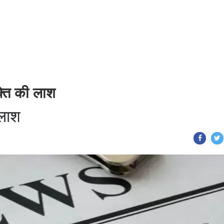
क्ति की लाश
तलाश