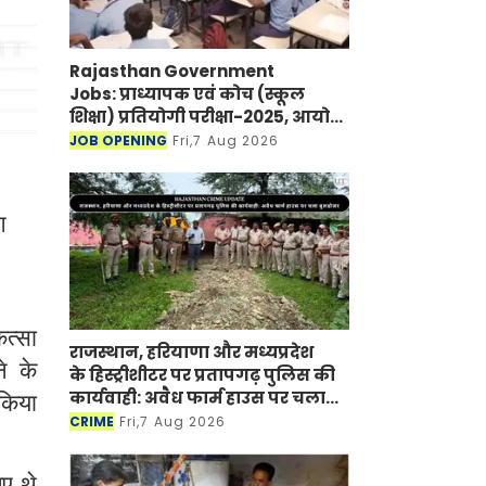
Rajasthan Government
Jobs: प्राध्यापक एवं कोच (स्कूल
शिक्षा) प्रतियोगी परीक्षा-2025, आयोग
ने जारी की हिंदी विषय की विचारित
JOB OPENING
Fri,7 Aug 2026
सूची
ग
ित्सा
राजस्थान, हरियाणा और मध्यप्रदेश
े के
के हिस्ट्रीशीटर पर प्रतापगढ़ पुलिस की
कार्यवाही: अवैध फार्म हाउस पर चला
 किया
बुलडोजर
CRIME
Fri,7 Aug 2026
ए थे