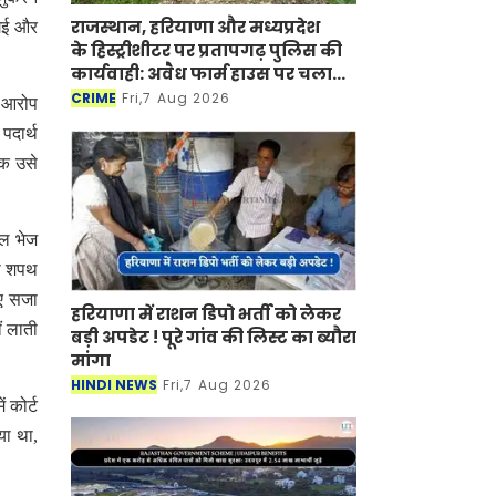
राजस्थान, हरियाणा और मध्यप्रदेश
 गई और
के हिस्ट्रीशीटर पर प्रतापगढ़ पुलिस की
कार्यवाही: अवैध फार्म हाउस पर चला
बुलडोजर
CRIME
Fri,7 Aug 2026
ा आरोप
पदार्थ
क उसे
ेल भेज
ठा शपथ
ुए सजा
हरियाणा में राशन डिपो भर्ती को लेकर
ं लाती
बड़ी अपडेट ! पूरे गांव की लिस्ट का ब्यौरा
मांगा
HINDI NEWS
Fri,7 Aug 2026
 कोर्ट
या था,