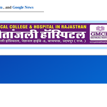
am
, and
Google News