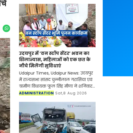
चे
उदयपुर में ‘वन स्टॉप सेंटर’ भवन का
शिलान्यास, महिलाओं को एक छत के
नीचे मिलेंगी सुविधाएं
Udaipur Times, Udaipur News: उदयपुर
में राज्यसभा सांसद चुन्नीलाल गरासिया एवं
ग्रामीण विधायक फूल सिंह मीणा ने शनिवार
को जिले में वन स्टॉप सेंटर (सखी केंद्र) के
ADMINISTRATION
Sat,8 Aug 2026
भवन निर्माण का शिलान्यास और भूमि पूजन
कि