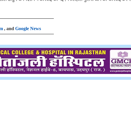
am
, and
Google News