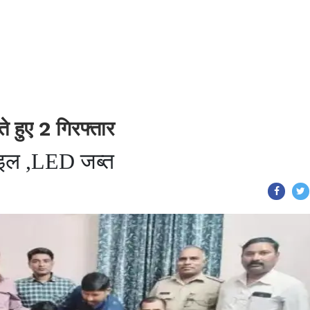
 हुए 2 गिरफ्तार
ाइल ,LED जब्त