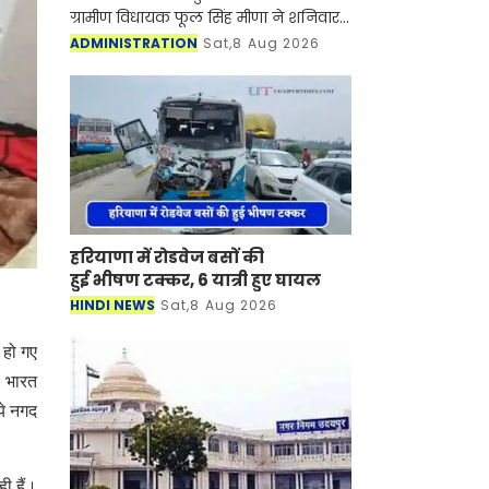
ग्रामीण विधायक फूल सिंह मीणा ने शनिवार
को जिले में वन स्टॉप सेंटर (सखी केंद्र) के
ADMINISTRATION
Sat,8 Aug 2026
भवन निर्माण का शिलान्यास और भूमि पूजन
कि
हरियाणा में रोडवेज बसों की
हुई भीषण टक्कर, 6 यात्री हुए घायल
HINDI NEWS
Sat,8 Aug 2026
 हो गए
ं भारत
ये नगद
ी हैं।