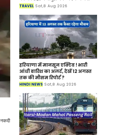
साथ-साथ इसकी समृद्ध सांस्कृतिक विरासत,
TRAVEL
Sat,8 Aug 2026
इतिहास, पारंपरिक कला एवं जीवनशैली से
रूबरू करवान
हरियाणा में मानसून एक्टिव ! भारी
आंधी बारिश का अलर्ट, देखें 12 अगस्त
तक की मौसम रिपोर्ट ?
HINDI NEWS
Sat,8 Aug 2026
ी नकदी