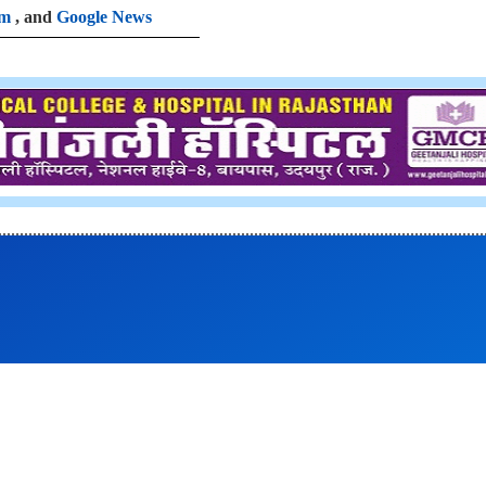
am
, and
Google News