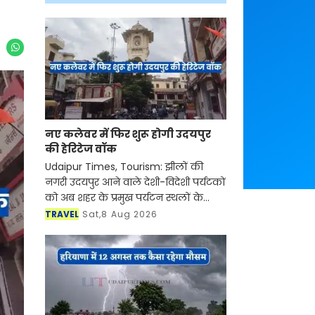
नए कलेवर में फिर शुरू होगी उदयपुर
की हेरिटेज वॉक
Udaipur Times, Tourism: झीलों की
नगरी उदयपुर आने वाले देशी-विदेशी पर्यटकों
को अब शहर के प्रमुख पर्यटन स्थलों के
साथ-साथ इसकी समृद्ध सांस्कृतिक विरासत,
TRAVEL
Sat,8 Aug 2026
इतिहास, पारंपरिक कला एवं जीवनशैली से
रूबरू करवान