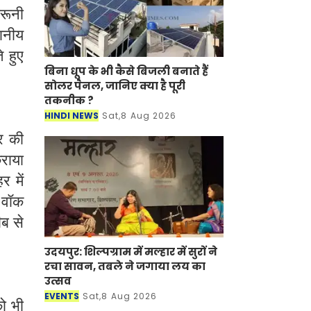
दरूनी
थानीय
े हुए
बिना धूप के भी कैसे बिजली बनाते हैं
सोलर पैनल, जानिए क्या है पूरी
तकनीक ?
HINDI NEWS
Sat,8 Aug 2026
र की
राया
 में
 वॉक
ीब से
उदयपुर: शिल्पग्राम में मल्हार में सुरों ने
रचा सावन, तबले ने जगाया लय का
उत्सव
EVENTS
Sat,8 Aug 2026
ो भी