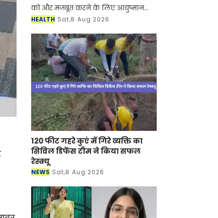
को और मजबूत करने के लिए आयुष्मान
भारत डिजिटल मिशन की डिजिटल हेल्थ
HEALTH
Sat,8 Aug 2026
इंसेंटिव स्कीम के तहत 2.5 करोड़ रुपये से
अधिक मूल्य के न
120 फीट गहरे कुएं में गिरे व्यक्ति का
सिविल डिफेंस टीम ने किया सफल
ह
रेस्क्यू
NEWS
Sat,8 Aug 2026
लावर