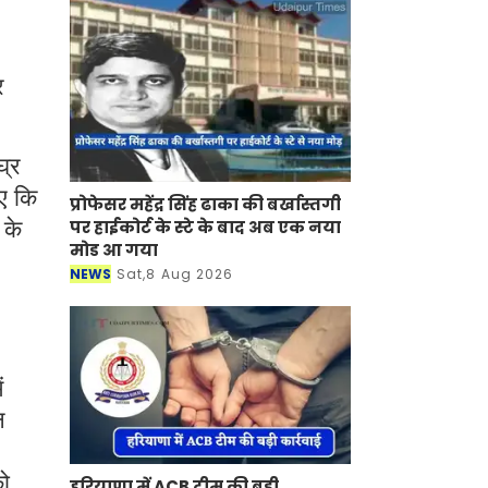
र
घ्र
िए कि
प्रोफेसर महेंद्र सिंह ढाका की बर्खास्तगी
 के
पर हाईकोर्ट के स्टे के बाद अब एक नया
मोड आ गया
NEWS
Sat,8 Aug 2026
ं
न
को
हरियाणा में ACB टीम की बड़ी