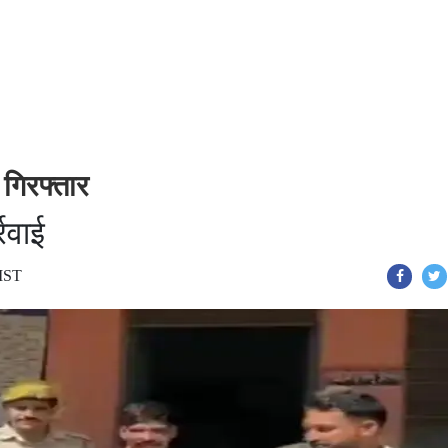
 गिरफ्तार
रवाई
 IST