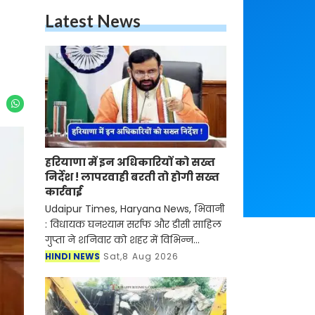
Latest News
हरियाणा में इन अधिकारियों को सख्त
निर्देश ! लापरवाही बरती तो होगी सख्त
कार्रवाई
Udaipur Times, Haryana News, भिवानी
: विधायक घनश्याम सर्राफ और डीसी साहिल
गुप्ता ने शनिवार को शहर में विभिन्न
डिस्पोजलों पर जाकर बरसाती पानी की
HINDI NEWS
Sat,8 Aug 2026
निकासी का जायजा लिया। डीसी ने जन
स्वास्थ्य अभियांत्रिकी