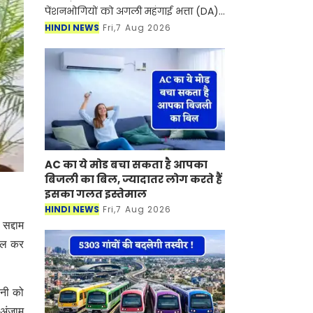
पेंशनभोगियों को अगली महंगाई भत्ता (DA)
में बढ़ोतरी के लिए लगभग दो महीने और
HINDI NEWS
Fri,7 Aug 2026
इंतजार करना पड़ सकता है। आमतौर पर
सरकार जुलाई में सं
AC का ये मोड बचा सकता है आपका
बिजली का बिल, ज्यादातर लोग करते हैं
इसका गलत इस्तेमाल
HINDI NEWS
Fri,7 Aug 2026
सद्दाम
ायल कर
ोनी को
 अंजाम