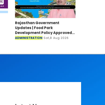
Rajasthan Government
Updates | Food Park
Development Policy Approved;
Boosting Agro Industries in
ADMINISTRATION
Sat,8 Aug 2026
Rural Areas