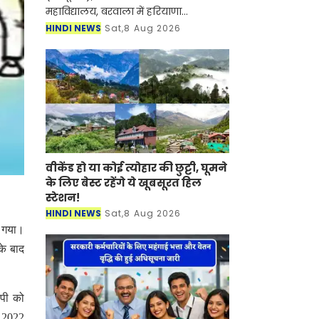
महाविद्यालय, बरवाला में हरियाणा
अभिलेखागार विभाग, पंचकूला द्वारा 17
HINDI NEWS
Sat,8 Aug 2026
जुलाई से आयोजित ऐतिहासिक अभिलेखागार
प्रदर्शनी का शनिवार
वीकेंड हो या कोई त्योहार की छुट्टी, घूमने
के लिए बेस्ट रहेंगे ये खूबसूरत हिल
स्टेशन!
HINDI NEWS
Sat,8 Aug 2026
ग गया।
के बाद
ोपी को
ी 2022