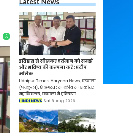
Latest News
इतिहास से सीखकर वर्तमान को समझें
और भविष्य की कल्पना करें : प्रदीप
मलिक
Udaipur Times, Haryana News, बरवाला
(पंचकूला), 8 अगस्त : राजकीय स्नातकोत्तर
महाविद्यालय, बरवाला में हरियाणा
अभिलेखागार विभाग, पंचकूला द्वारा 17
HINDI NEWS
Sat,8 Aug 2026
जुलाई से आयोजित ऐतिहासिक अभिलेखागार
प्रदर्शनी का शनिवार