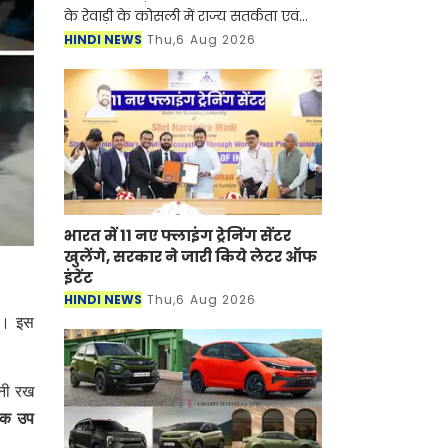
के रेवाड़ी के कोसली में राज्य सतर्कता एवं
भ्रष्टाचार निरोधक ब्यूरो (SV&ACB) ने बड़ी
HINDI NEWS
Thu,6 Aug 2026
कार्रवाई करते हुए पटवारी को 4000 हजार
रुपए की र
भारत में 11 नए फ्लाइंग ट्रेनिंग सेंटर
खुलेंगे, सरकार ने जारी किये लेटर ऑफ
इंटेंट
HINDI NEWS
Thu,6 Aug 2026
है। इस
ानी रख
ायक उप