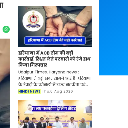
या
हरियाणा में ACB टीम की बड़ी
कार्रवाई, रिश्वत लेते पटवारी को रंगे हाथ
किया गिरफ्तार
Udaipur Times, Haryana news :
हरियाणा से बड़ी खबर सामने आई है। हरियाणा
के रेवाड़ी के कोसली में राज्य सतर्कता एवं
भ्रष्टाचार निरोधक ब्यूरो (SV&ACB) ने बड़ी
HINDI NEWS
Thu,6 Aug 2026
कार्रवाई करते हुए पटवारी को 4000 हजार
रुपए की र