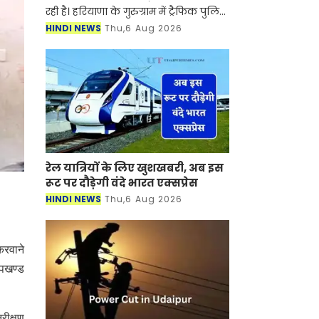
रही है। हरियाणा के गुरुग्राम में ट्रैफिक पुलिस
ने नियमों की लगातार अनदेखी करने वाले
HINDI NEWS
Thu,6 Aug 2026
एक स्कूटी चालक के खिलाफ बड़ा एक्शन
लिया गया है।
रेल यात्रियों के लिए खुशखबरी, अब इस
रूट पर दौड़ेगी वंदे भारत एक्‍सप्रेस
HINDI NEWS
Thu,6 Aug 2026
करवाने
उपखण्ड
िरीक्षण