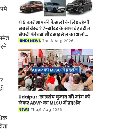
पये
।
ये 5 कारें आपकी फैमली के लिए रहेगी
सबसे बेस्ट ? 7-सीटर के साथ बेहतरीन
सेफ़्टी फीचर्स और माइलेज का अनोखा
समेत
अंदाज
HINDI NEWS
Thu,6 Aug 2026
रने
पर
ही
Udaipur: छात्रसंघ चुनाव की मांग को
लेकर ABVP का MLSU में प्रदर्शन
NEWS
Thu,6 Aug 2026
धिक
होता