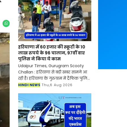
हरियाणा में 60 हजार की स्कूटी के 10
लाख रुपये के 96 चालान, 97वीं बार
पुलिस ने किया ये काम
Udaipur Times, Gurugram Scooty
Challan : हरियाणा से बड़ी खबर सामने आ
रही है। हरियाणा के गुरुग्राम में ट्रैफिक पुलिस
ने नियमों की लगातार अनदेखी करने वाले
HINDI NEWS
Thu,6 Aug 2026
एक स्कूटी चालक के खिलाफ बड़ा एक्शन
लिया गया है।