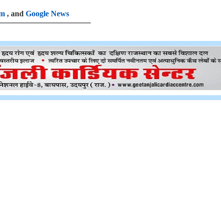
am
, and
Google News