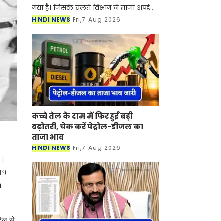
गया है। जिसके चलते विभाग ने ताजा अपडेट
जारी की है। मौसम विभाग ने जानकारी दी है
HINDI NEWS
Fri,7 Aug 2026
कि अगले तीन घंटो में हरियाणा के कई जिलों
में तेज हव
कच्चे तेल के दाम में फिर हुई बड़ी
बढ़ोतरी, चेक करें पेट्रोल-डीजल का
ताजा भाव
HINDI NEWS
Fri,7 Aug 2026
ा।
 19
े
दिल से