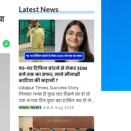
Latest News
या
घर-घर टिफिन बांटने से लेकर SDM
बने तक का सफर, जाने मीनाक्षी
भाटिया की कहानी ?
Udaipur Times, Success Story :
जिनका जज्बा ही कुछ कर दिखने का हो वो
एक न एक दिन कुछ बड़ा हासिल कर ही लेते
है। इंसान की मेहनत मजबूत होनी चाहिए फिर
HINDI NEWS
Sat,8 Aug 2026
ऐसा कोई भी मुकाम नहीं है जिसे वो पूरा न
कर सके। आ हम ऐ