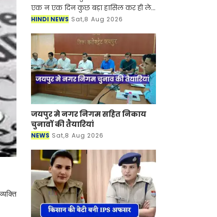
एक न एक दिन कुछ बड़ा हासिल कर ही लेते
है। इंसान की मेहनत मजबूत होनी चाहिए फिर
HINDI NEWS
Sat,8 Aug 2026
ऐसा कोई भी मुकाम नहीं है जिसे वो पूरा न
कर सके। आ हम ऐ
जयपुर मे नगर निगम सहित निकाय
चुनावों की तैयारियां
NEWS
Sat,8 Aug 2026
्यक्ति