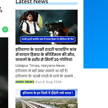
Latest News
,
हरियाणा के चरखी दादरी फायरिंग कांड
में घायल हिसार के कीर्तिमान की मौत,
घायलों के शरीर से मिलीं 20 गोलियां
Udaipur Times, Haryana News :
हरियाणा से बड़ी खबर सामने आ रही है।
हरियाणा के चरखी दादरी में थाने के सामने हुई
30 राउंड फायरिंग कांड में घायल हुए हिसार
HINDI NEWS
Sun,9 Aug 2026
के कीर्तिमान ने गुरुग्राम के एक निजी
अस्पताल में