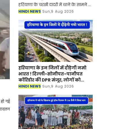
हरियाणा के चरखी दादरी में थाने के सामने हुई
30 राउंड फायरिंग कांड में घायल हुए हिसार
HINDI NEWS
Sun,9 Aug 2026
के कीर्तिमान ने गुरुग्राम के एक निजी
अस्पताल में
हरियाणा के इन जिलों में दौड़ेगी नमो
भारत ! दिल्ली-सोनीपत-पानीपत
कॉरिडोर की DPR मंजूर, लोगों को
मिलेगा बड़ा फायदा
HINDI NEWS
Sun,9 Aug 2026
 हो गई
इरादतन