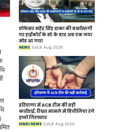
प्रोफेसर महेंद्र सिंह ढाका की बर्खास्तगी
पर हाईकोर्ट के स्टे के बाद अब एक नया
मोड आ गया
NEWS
Sat,8 Aug 2026
े
े
िधि
ओं
्त
हरियाणा में ACB टीम की बड़ी
धि
कार्रवाई, रिश्वत मामले में बिचौलिया रंगे
ा।
हाथों गिरफ्तार
HINDI NEWS
Sat,8 Aug 2026
ियमित