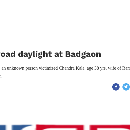
road daylight at Badgaon
ng, an unknown person victimized Chandra Kala, age 38 yrs, wife of Ra
.
T