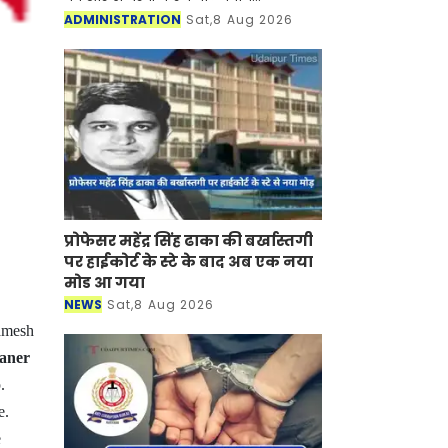
अधिकारियों की रिटेनरशिप और एपीयरेंस
ADMINISTRATION
Sat,8 Aug 2026
फीस बढ़ाने का फैसला लिया है। इसके साथ
ही उनकी ड्राफ्टिंग ए
प्रोफेसर महेंद्र सिंह ढाका की बर्खास्तगी
पर हाईकोर्ट के स्टे के बाद अब एक नया
मोड आ गया
NEWS
Sat,8 Aug 2026
Ramesh
eaner
p.
e.
e