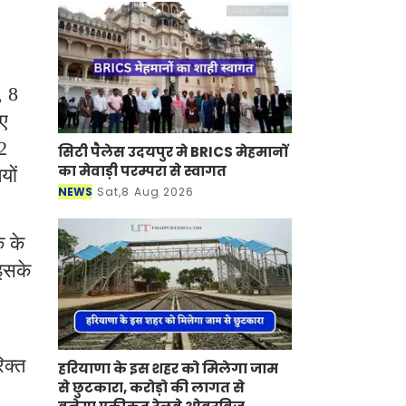
, 8
ए
2
सिटी पैलेस उदयपुर मे BRICS मेहमानों
यों
का मेवाड़ी परम्परा से स्वागत
NEWS
Sat,8 Aug 2026
 के
इसके
िक्त
हरियाणा के इस शहर को मिलेगा जाम
से छुटकारा, करोड़ो की लागत से