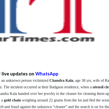
r live updates on
WhatsApp
ng, an unknown person victimized
Chandra Kala
, age 38 yrs, wife of 
r. The incident occurred at their Badgaon residence, when a
utensil cl
handra Kala handed over her jewelry to the cleaner for cleaning them u
e a
gold chain
weighing around 22 grams from the lot and fled the scen
ft and fraud against the unknown “cleaner” and the search is on for th