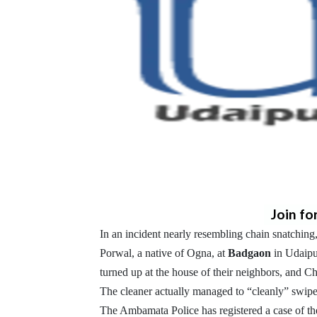
Join fo
In an incident nearly resembling chain snatchi
Porwal, a native of Ogna, at
Badgaon
in Udaipu
turned up at the house of their neighbors, and C
The cleaner actually managed to “cleanly” swip
The Ambamata Police has registered a case of the