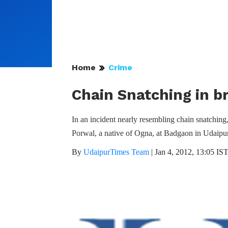
Home
Crime
Chain Snatching in b
In an incident nearly resembling chain snatchi
Porwal, a native of Ogna, at Badgaon in Udaipur
By
UdaipurTimes Team
|
Jan 4, 2012, 13:05 IS