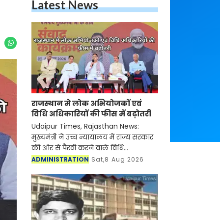
Latest News
राजस्थान मे लोक अभियोजकों एवं
विधि अधिकारियों की फीस में बढ़ोतरी
Udaipur Times, Rajasthan News:
मुख्यमंत्री ने उच्च न्यायालय में राज्य सरकार
की ओर से पैरवी करने वाले विधि
अधिकारियों की रिटेनरशिप और एपीयरेंस
ADMINISTRATION
Sat,8 Aug 2026
फीस बढ़ाने का फैसला लिया है। इसके साथ
ही उनकी ड्राफ्टिंग ए