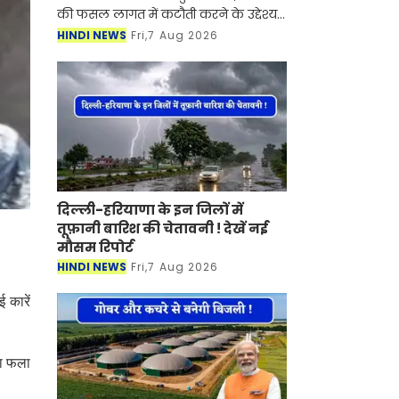
की फसल लागत में कटौती करने के उद्देश्य
से बड़ा अभियान शुरू हो रहा है। चौधरी चरण
HINDI NEWS
Fri,7 Aug 2026
सिंह हरियाणा कृषि विश्वविद्यालय अपने प्रदे
दिल्ली-हरियाणा के इन जिलों में
तूफ़ानी बारिश की चेतावनी ! देखें नई
मौसम रिपोर्ट
HINDI NEWS
Fri,7 Aug 2026
 कारें
ला फला