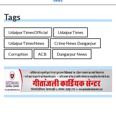
News
Tags
UdaipurTimesOfficial
UdaipurTimes
UdaipurTimesNews
Crime News Dungarpur
Corruption
ACB
Dungarpur News