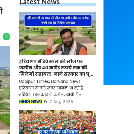
Latest News
ी
हरियाणा में 30 साल की लीज पर
जमीन और 40 करोड़ रुपये तक की
मिलेगी सहायता, जाने सरकार का पूरा
प्लान ?
Udaipur Times, Haryana News :
हरियाणा से वदि खबर सामने आ रही है।
हरियाणा सरकार ने कंप्रेस्ड बायो गैस
(सीबीजी) उत्पादन को बढ़ावा देने को
HINDI NEWS
Fri,7 Aug 2026
हरियाणा कंप्रेस्ड बायोगैस नीति-2026 का
मसौदा तैयार किया है। प्र