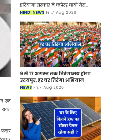
हरियाणा सरकार ने कंप्रेस्ड बायो गैस
(सीबीजी) उत्पादन को बढ़ावा देने को
HINDI NEWS
Fri,7 Aug 2026
हरियाणा कंप्रेस्ड बायोगैस नीति-2026 का
मसौदा तैयार किया है। प्र
9 से 17 अगस्त तक तिरंगामय होगा
उदयपुर, हर घर तिरंगा अभियान
NEWS
Fri,7 Aug 2026
रान एक
ह रावत
े फरार
 देखकर