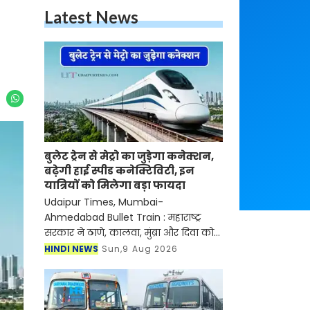
Latest News
बुलेट ट्रेन से मेट्रो का जुड़ेगा कनेक्शन,
बढ़ेगी हाई स्पीड कनेक्टिविटी, इन
यात्रियों को मिलेगा बड़ा फायदा
Udaipur Times, Mumbai-
Ahmedabad Bullet Train : महाराष्ट्र
सरकार ने ठाणे, कालवा, मुंब्रा और दिवा को
जोड़ने वाले एक नए मेट्रो कॉरिडोर को
HINDI NEWS
Sun,9 Aug 2026
सैद्धांतिक मंजूरी दे दी है। ये मुंबई-अहमदाबाद
हाई-स्पीड रेल कॉरि