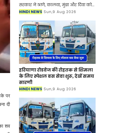
सरकार ने ठाणे, कालवा, मुंब्रा और दिवा को
जोड़ने वाले एक नए मेट्रो कॉरिडोर को
HINDI NEWS
Sun,9 Aug 2026
सैद्धांतिक मंजूरी दे दी है। ये मुंबई-अहमदाबाद
हाई-स्पीड रेल कॉरि
हरियाणा रोडवेज की रोहतक से शिमला
के लिए स्पेशल बस सेवा शुरू, देखें समय
सारणी
HINDI NEWS
Sun,9 Aug 2026
ौके पर
चना दी
 का शव