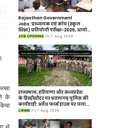
Rajasthan Government
Jobs: प्राध्यापक एवं कोच (स्कूल
शिक्षा) प्रतियोगी परीक्षा-2025, आयोग
ने जारी की हिंदी विषय की विचारित
JOB OPENING
Fri,7 Aug 2026
सूची
ग
ित्सा
राजस्थान, हरियाणा और मध्यप्रदेश
े के
के हिस्ट्रीशीटर पर प्रतापगढ़ पुलिस की
कार्यवाही: अवैध फार्म हाउस पर चला
 किया
बुलडोजर
CRIME
Fri,7 Aug 2026
ए थे