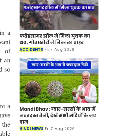
in a
फतेहसागर झील में मिला युवक का
vant
शव, गोताखोरों ने निकाला बाहर
t of
ACCIDENTS
Fri,7 Aug 2026
f an
d so
re a
Mandi Bhav : ग्वार-सरसों के भाव में
have
जबरदस्त तेजी, देखें सभी मंडियों के नए
दाम
 the
HINDI NEWS
Fri,7 Aug 2026
able