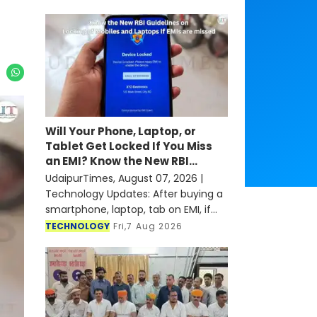
Will Your Phone, Laptop, or
Tablet Get Locked If You Miss
an EMI? Know the New RBI
Guidelines
UdaipurTimes, August 07, 2026 |
Technology Updates: After buying a
smartphone, laptop, tab on EMI, if
someone misses their EMI in any
TECHNOLOGY
Fri,7 Aug 2026
month, it is seen that the
concerned finance company or
bank is l