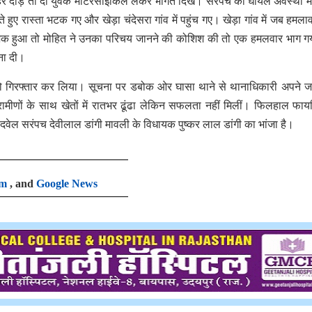
र दौड़े तो दो युवक मोटरसाइकिल लेकर भागते दिखे। सरपंच को घायल अवस्था मे
ुए रास्ता भटक गए और खेड़ा चंदेसरा गांव में पहुंच गए। खेड़ा गांव में जब हमलाव
उन्हें शक हुआ तो मोहित ने उनका परिचय जानने की कोशिश की तो एक हमलवार भाग ग
चना दी।
ो गिरफ्तार कर लिया। सूचना पर डबोक ओर घासा थाने से थानाधिकारी अपने जाब
ामीणों के साथ खेतों में रातभर ढूंढा लेकिन सफलता नहीं मिलीं। फिलहाल फायर
वेल सरंपच देवीलाल डांगी मावली के विधायक पुष्कर लाल डांगी का भांजा है।
am
, and
Google News