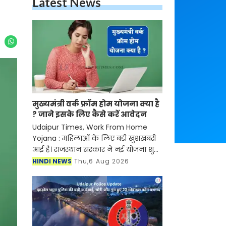
Latest News
मुख्यमंत्री वर्क फ्रॉम होम योजना क्या है
? जाने इसके लिए कैसे करें आवेदन
Udaipur Times, Work From Home
Yojana : महिलाओं के लिए बड़ी खुशखबरी
आई है। राजस्थान सरकार ने नई योजना शुरू
की है जिसके तहत अब महिलाओं को घर बैठे
HINDI NEWS
Thu,6 Aug 2026
रोजगार मिलने वाला है। जानकारी के
अनुसार सरकार द्वारा चला