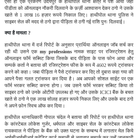
ऐसा ही एक प्रकरण उदयपुर के हाथीपोल थाना क्षेत्र में पेश आया जहाँ
पीडीता को ऑनलाइन नौकरी दिलवाने के फ़र्ज़ी आश्वासन देकर ठगो ने उसके
खाते से 1 लाख 16 हज़ार रूपये निकाल लिए। हाथीपोल थाना पुलिस ने
साइबर सेल की मदद से ठगो द्वारा पीड़िता से ठगी गई राशि पुनः दिलवाई।
क्या है मामला ?
हाथीपोल थाना में दर्ज रिपोर्ट के अनुसार प्रार्थिया ऑनलाइन जॉब सर्च कर
रही थी उसने एक
my professions
नामक साइट पर रजिस्ट्रेशन हेतु
ऑनलाइन फॉर्म सब्मिट किया जिसके बाद पीड़िता के पास फोन आया और
सम्पर्क कर्ता ने बताया की रजिस्ट्रेशन फीस के रूप में 4602 रूपये ट्रांसफर
करने को कहा। जबा पीड़िता ने पैसे ट्रांसफर कर दिए तो दुबारा कहा गया की
आपने पैसा गलत ट्रांसफर कर दिया है। अब आपको सोशल साईट पर एक
फॉर्म भरकर सब्मिट करना होगा। जब उसने फॉर्म भरकर सब्मिट किया तो
साइबर ठगो को उनके ओटीपी उपलब्ध हो गए और उसके ICICI बैंक के बचत
खाते से ठगो ने एक लाख सोलह हज़ार रूपये निकल लिए और उसके बाद ठगो
ने अपने फ़ोन स्विच ऑफ कर दिया।
हाथीपोल थानाधिकारी गोपाल चंदेल ने बताया की रिपोर्ट पर हाथीपोल थाना
के कांस्टेबल लोकेश गुर्जर, धर्मपाल और साइबर सेल के कांस्टेबल लोकेश
रायकवाल ने पीड़िता के बैंक को उक्त घटना के सम्बन्ध में लगातार मेल किये
आईसीआईसीआई क्रेडिट कार्ड कम्पनी से लगातार सम्पर्क कर उन्हें जानकारी