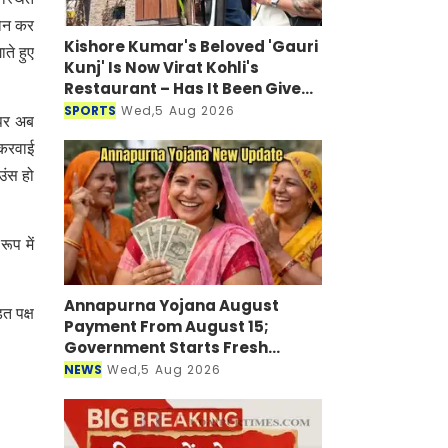
लोन कर
Kishore Kumar's Beloved 'Gauri
ते हुए
Kunj' Is Now Virat Kohli's
Restaurant – Has It Been Given
a New Look?
SPORTS
Wed,5 Aug 2026
 पर अब
 करवाई
उंस हो
ूप में
Annapurna Yojana August
त पक्ष
Payment From August 15;
Government Starts Fresh
Verification Drive
NEWS
Wed,5 Aug 2026