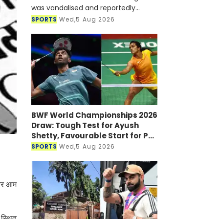
was vandalised and reportedly
targeted with a petrol bomb shortly
SPORTS
Wed,5 Aug 2026
after he joined a virtual press
conference alongside Sheikh Hasi
BWF World Championships 2026
Draw: Tough Test for Ayush
Shetty, Favourable Start for PV
Sindhu
SPORTS
Wed,5 Aug 2026
 और आम
 स्थित