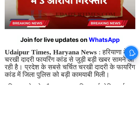
Join for live updates on
WhatsApp
Udaipur Times, Haryana News
: हरियाणा के
चरखी दादरी फायरिंग कांड से जुड़ी बड़ी खबर सामने आ
रही है। प्रदेश के सबसे चर्चित चरखी दादरी के फायरिंग
कांड में जिला पुलिस को बड़ी कामयाबी मिली।
पुलिस मुठभेड़ के दौरान मुख्य साजिशकर्ता रोहित उर्फ
कातिया को पैर में गोली लगने के बाद गिरफ्तार किया, दो
अन्य आरोपी भी काबू
डीएसपी हेडक्वार्टर धीरज कुमार ने प्रेस वार्ता कर पूरे
मामले की खुलासा किया
बौंद-कलानौर लिंक रोड पर नाकाबंदी के दौरान आरोपी