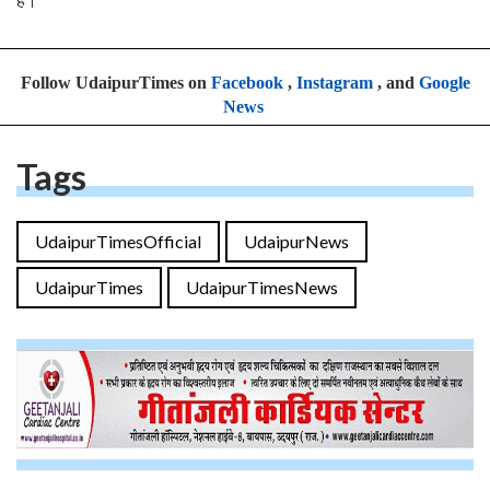
है।
Follow UdaipurTimes on
Facebook
,
Instagram
, and
Google
News
Tags
UdaipurTimesOfficial
UdaipurNews
UdaipurTimes
UdaipurTimesNews